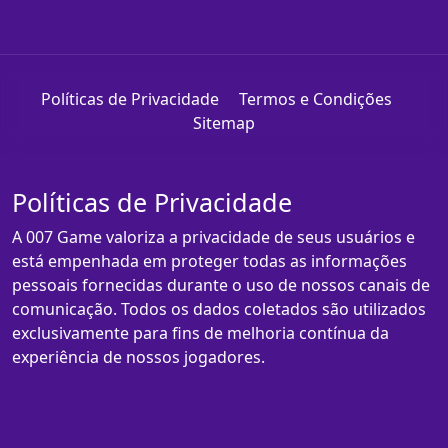
Políticas de Privacidade
Termos e Condições
Sitemap
Políticas de Privacidade
A 007 Game valoriza a privacidade de seus usuários e
está empenhada em proteger todas as informações
pessoais fornecidas durante o uso de nossos canais de
comunicação. Todos os dados coletados são utilizados
exclusivamente para fins de melhoria contínua da
experiência de nossos jogadores.