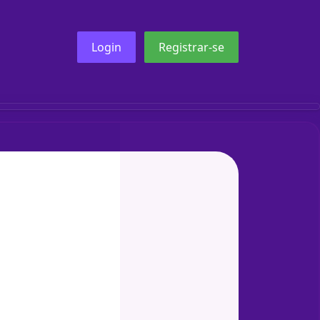
Login
Registrar-se