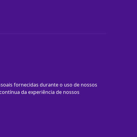
ssoais fornecidas durante o uso de nossos
 contínua da experiência de nossos