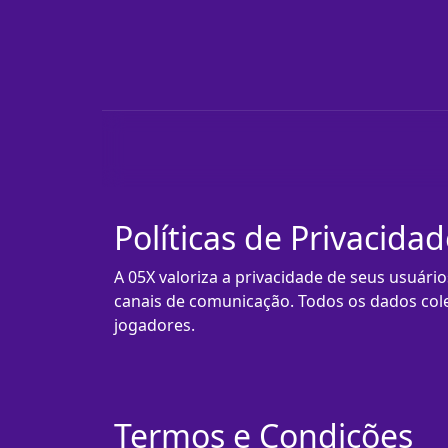
Políticas de Privacida
A 05X valoriza a privacidade de seus usuár
canais de comunicação. Todos os dados cole
jogadores.
Termos e Condições