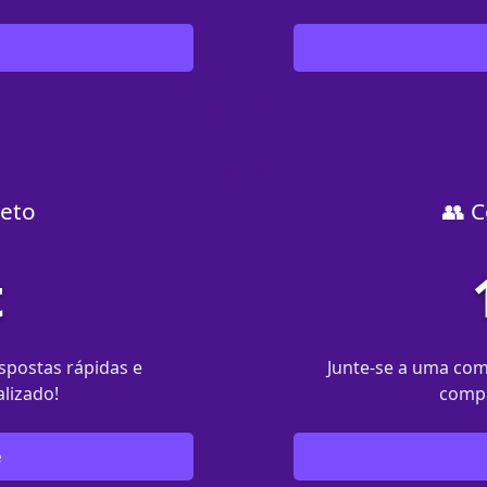
reto
👥 
t
espostas rápidas e
Junte-se a uma com
lizado!
compa
e