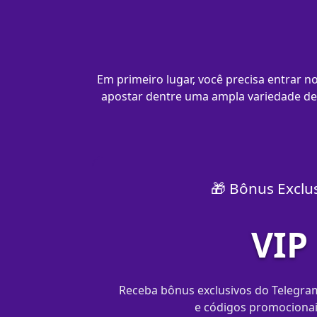
Em primeiro lugar, você precisa entrar n
apostar dentre uma ampla variedade de 
🎁 Bônus Exclu
VIP
Receba bônus exclusivos do Telegra
e códigos promocionai