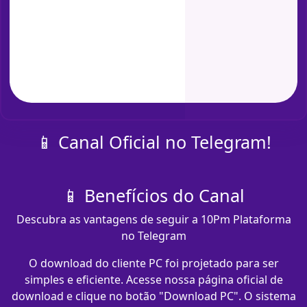
📱 Canal Oficial no Telegram!
📱 Benefícios do Canal
Descubra as vantagens de seguir a 10Pm Plataforma
no Telegram
O download do cliente PC foi projetado para ser
simples e eficiente. Acesse nossa página oficial de
download e clique no botão "Download PC". O sistema