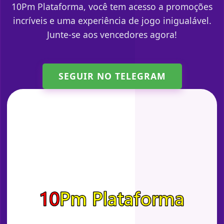
10Pm Plataforma, você tem acesso a promoções
incríveis e uma experiência de jogo inigualável.
Junte-se aos vencedores agora!
SEGUIR NO TELEGRAM