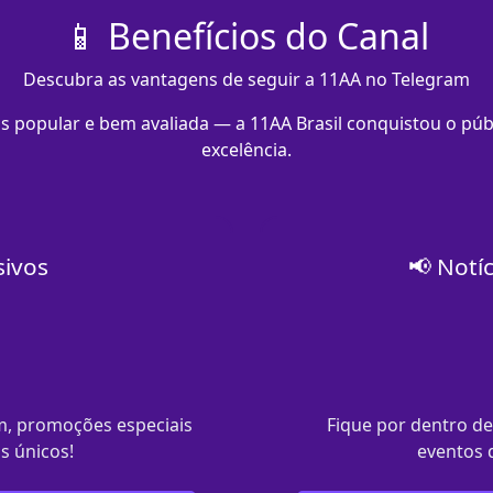
📱 Benefícios do Canal
Descubra as vantagens de seguir a 11AA no Telegram
s popular e bem avaliada — a 11AA Brasil conquistou o púb
excelência.
sivos
📢 Notí
m, promoções especiais
Fique por dentro d
s únicos!
eventos 