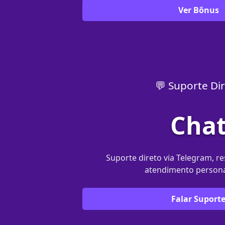
Ver Bônus
💬 Suporte Di
Cha
Suporte direto via Telegram, r
atendimento persona
Falar Suport