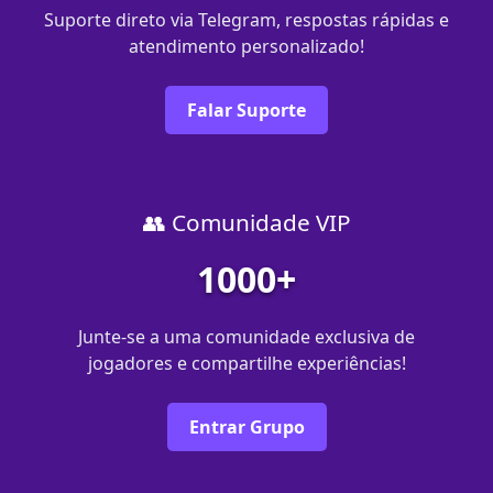
Suporte direto via Telegram, respostas rápidas e
atendimento personalizado!
Falar Suporte
👥 Comunidade VIP
1000+
Junte-se a uma comunidade exclusiva de
jogadores e compartilhe experiências!
Entrar Grupo