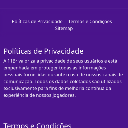
Políticas de Privacidade
Termos e Condições
Sitemap
Políticas de Privacidade
A 11Br valoriza a privacidade de seus usuários e está
empenhada em proteger todas as informações
pessoais fornecidas durante o uso de nossos canais de
comunicação. Todos os dados coletados são utilizados
exclusivamente para fins de melhoria contínua da
experiência de nossos jogadores.
Termos e Condições