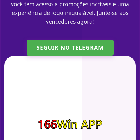
você tem acesso a promoções incríveis e uma
experiência de jogo inigualável. Junte-se aos
vencedores agora!
SEGUIR NO TELEGRAM