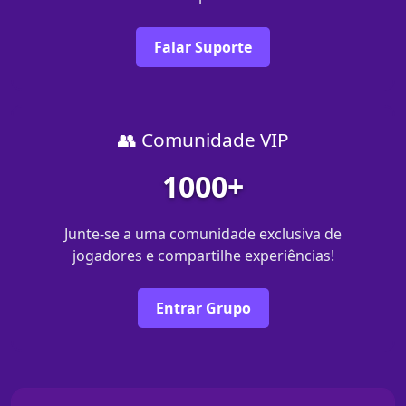
Falar Suporte
👥 Comunidade VIP
1000+
Junte-se a uma comunidade exclusiva de
jogadores e compartilhe experiências!
Entrar Grupo