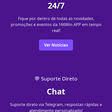
24/7
Fique por dentro de todas as novidades,
promoções e eventos da 166Win APP em tempo
real!
Ver Notícias
💬 Suporte Direto
Chat
Suporte direto via Telegram, respostas rápidas e
atendimento personalizado!