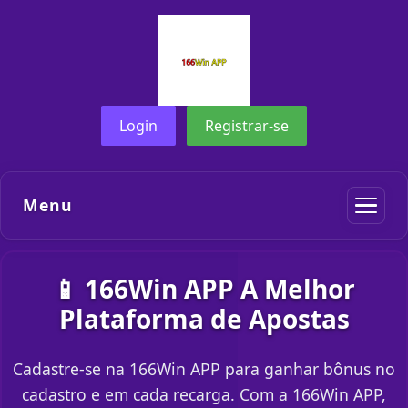
Login
Registrar-se
Menu
📱 166Win APP A Melhor
Plataforma de Apostas
Cadastre-se na 166Win APP para ganhar bônus no
cadastro e em cada recarga. Com a 166Win APP,