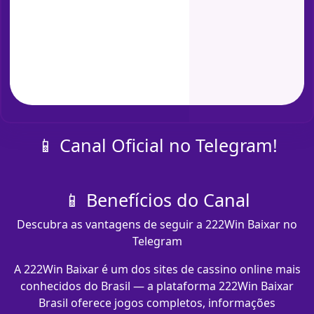
📱 Canal Oficial no Telegram!
📱 Benefícios do Canal
Descubra as vantagens de seguir a 222Win Baixar no
Telegram
A 222Win Baixar é um dos sites de cassino online mais
conhecidos do Brasil — a plataforma 222Win Baixar
Brasil oferece jogos completos, informações