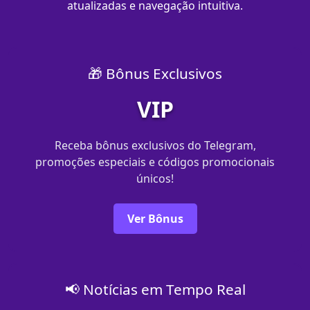
atualizadas e navegação intuitiva.
🎁 Bônus Exclusivos
VIP
Receba bônus exclusivos do Telegram,
promoções especiais e códigos promocionais
únicos!
Ver Bônus
📢 Notícias em Tempo Real