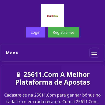
Login
Registrar-se
Menu
📱 25611.Com A Melhor
Plataforma de Apostas
Cadastre-se na 25611.Com para ganhar bônus no
cadastro e em cada recarga. Com a 25611.Com,