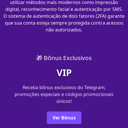
utilizar métodos mais modernos como impressão
digital, reconhecimento facial e autenticação por SMS.
O sistema de autenticação de dois fatores (2FA) garante
que sua conta esteja sempre protegida contra acessos
não autorizados.
🎁 Bônus Exclusivos
VIP
Receba bônus exclusivos do Telegram,
promoções especiais e códigos promocionais
únicos!
Ver Bônus