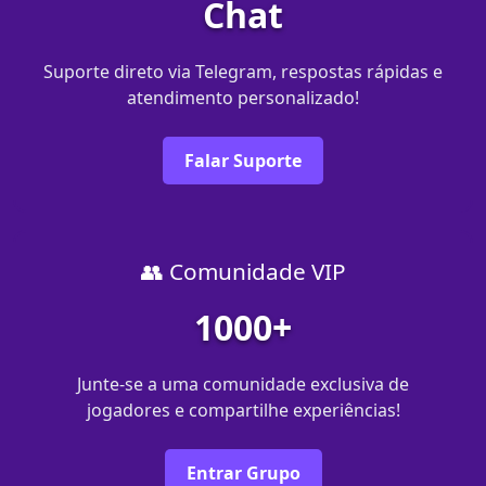
Chat
Suporte direto via Telegram, respostas rápidas e
atendimento personalizado!
Falar Suporte
👥 Comunidade VIP
1000+
Junte-se a uma comunidade exclusiva de
jogadores e compartilhe experiências!
Entrar Grupo