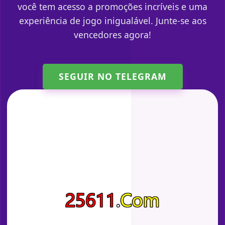
você tem acesso a promoções incríveis e uma
experiência de jogo inigualável. Junte-se aos
vencedores agora!
SEGUIR NO TELEGRAM