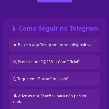
📱 Como Seguir no Telegram
📱 Baixe o app Telegram no seu dispositivo
🔍 Procure por "@25611.ComOficial"
👆 Toque em "Entrar" ou "Join"
🔔 Ative as notificações para não perder
nada