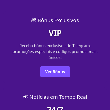
🎁 Bônus Exclusivos
VIP
Receba bônus exclusivos do Telegram,
promoções especiais e códigos promocionais
únicos!
Ver Bônus
📢 Notícias em Tempo Real
24/7