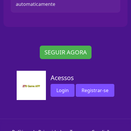
automaticamente
SEGUIR AGORA
Acessos
Login
Registrar-se