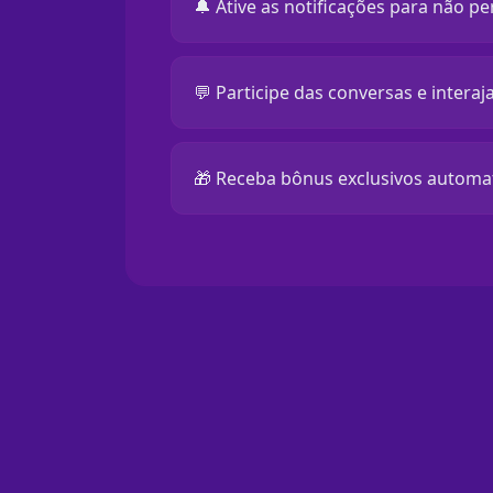
🔔 Ative as notificações para não p
💬 Participe das conversas e interaj
🎁 Receba bônus exclusivos autom