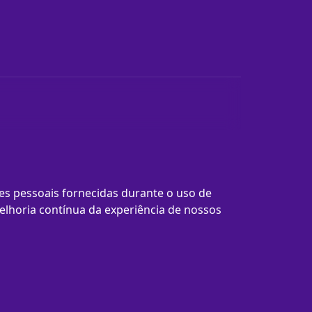
es pessoais fornecidas durante o uso de
elhoria contínua da experiência de nossos