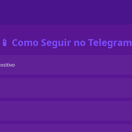
📱 Como Seguir no Telegram
ositivo