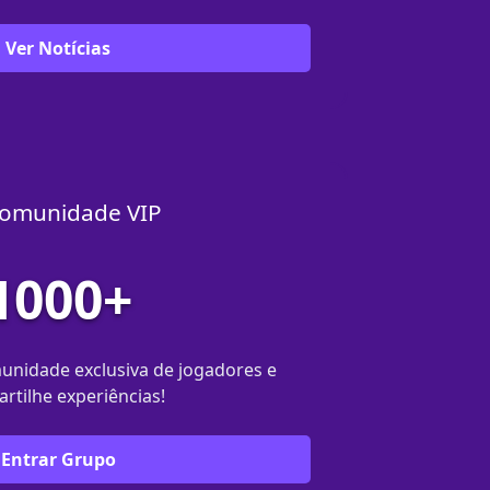
Ver Notícias
Comunidade VIP
1000+
unidade exclusiva de jogadores e
rtilhe experiências!
Entrar Grupo