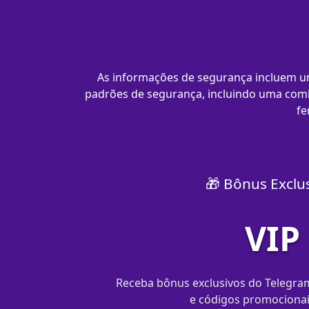
As informações de segurança incluem um
padrões de segurança, incluindo uma comb
fe
🎁 Bônus Exclu
VIP
Receba bônus exclusivos do Telegra
e códigos promocionai