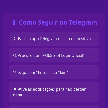
📱 Como Seguir no Telegram
📱 Baixe o app Telegram no seu dispositivo
🔍 Procure por "@365 Slot LoginOficial"
👆 Toque em "Entrar" ou "Join"
🔔 Ative as notificações para não perder
nada