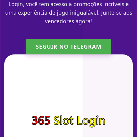
Login, você tem acesso a promoções incríveis e
uma experiência de jogo inigualável. Junte-se aos
vencedores agora!
SEGUIR NO TELEGRAM