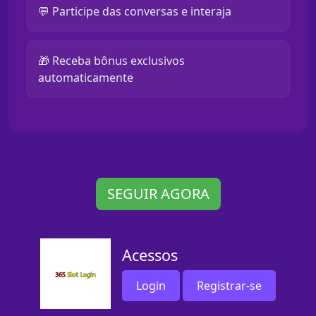
💬 Participe das conversas e interaja
🎁 Receba bônus exclusivos
automaticamente
SEGUIR AGORA
Acessos
Login
Registrar-se