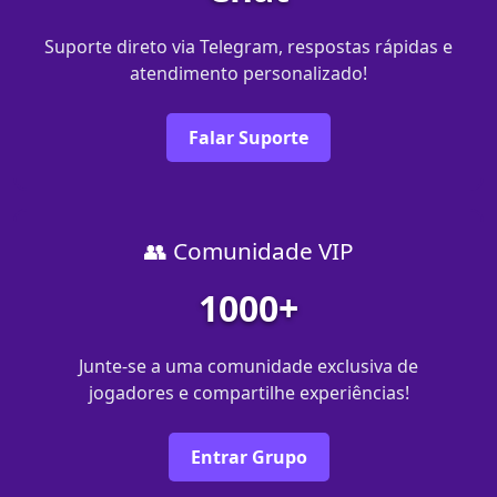
Suporte direto via Telegram, respostas rápidas e
atendimento personalizado!
Falar Suporte
👥 Comunidade VIP
1000+
Junte-se a uma comunidade exclusiva de
jogadores e compartilhe experiências!
Entrar Grupo