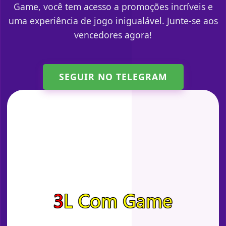
Game, você tem acesso a promoções incríveis e
uma experiência de jogo inigualável. Junte-se aos
vencedores agora!
SEGUIR NO TELEGRAM