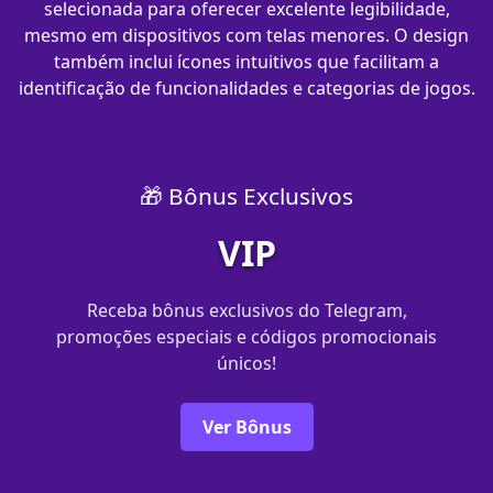
selecionada para oferecer excelente legibilidade,
mesmo em dispositivos com telas menores. O design
também inclui ícones intuitivos que facilitam a
identificação de funcionalidades e categorias de jogos.
🎁 Bônus Exclusivos
VIP
Receba bônus exclusivos do Telegram,
promoções especiais e códigos promocionais
únicos!
Ver Bônus