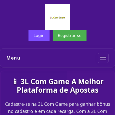
Login
Registrar-se
Menu
📱 3L Com Game A Melhor
Plataforma de Apostas
Cadastre-se na 3L Com Game para ganhar bônus
no cadastro e em cada recarga. Com a 3L Com