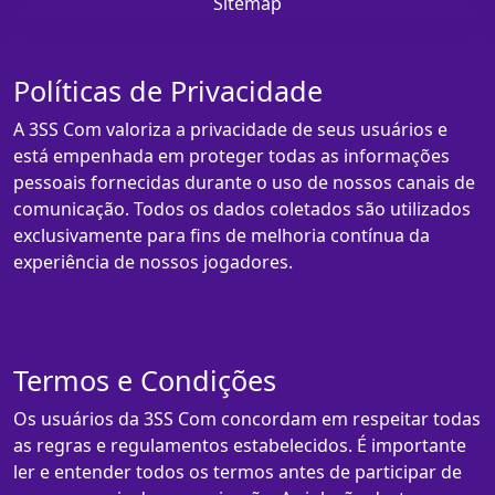
Sitemap
Políticas de Privacidade
A 3SS Com valoriza a privacidade de seus usuários e
está empenhada em proteger todas as informações
pessoais fornecidas durante o uso de nossos canais de
comunicação. Todos os dados coletados são utilizados
exclusivamente para fins de melhoria contínua da
experiência de nossos jogadores.
Termos e Condições
Os usuários da 3SS Com concordam em respeitar todas
as regras e regulamentos estabelecidos. É importante
ler e entender todos os termos antes de participar de