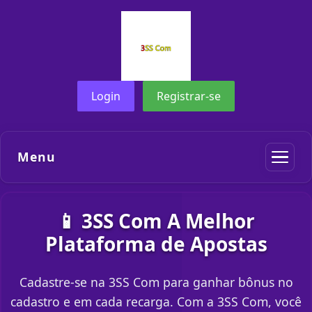
Login
Registrar-se
Menu
📱 3SS Com A Melhor
Plataforma de Apostas
Cadastre-se na 3SS Com para ganhar bônus no
cadastro e em cada recarga. Com a 3SS Com, você