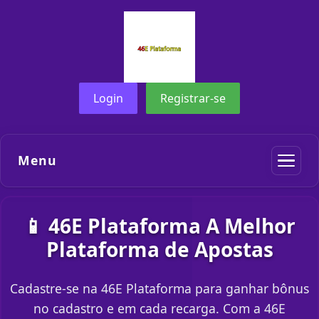
Login
Registrar-se
Menu
📱 46E Plataforma A Melhor
Plataforma de Apostas
Cadastre-se na 46E Plataforma para ganhar bônus
no cadastro e em cada recarga. Com a 46E