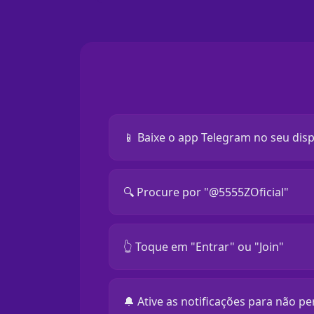
📱 Baixe o app Telegram no seu disp
🔍 Procure por "@5555ZOficial"
👆 Toque em "Entrar" ou "Join"
🔔 Ative as notificações para não p