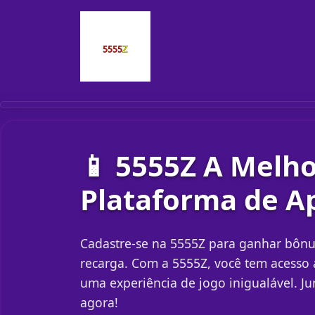
📱 5555Z A Melh
Plataforma de A
Cadastre-se na 5555Z para ganhar bônu
recarga. Com a 5555Z, você tem acesso 
uma experiência de jogo inigualável. J
agora!