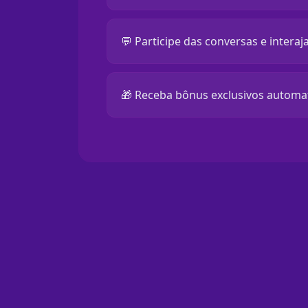
💬 Participe das conversas e interaj
🎁 Receba bônus exclusivos autom