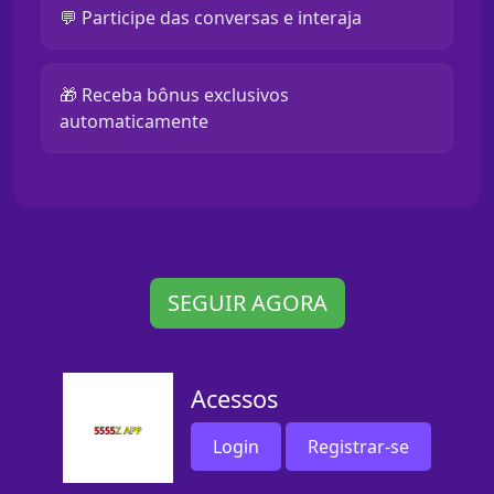
💬 Participe das conversas e interaja
🎁 Receba bônus exclusivos
automaticamente
SEGUIR AGORA
Acessos
Login
Registrar-se