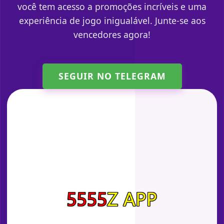
você tem acesso a promoções incríveis e uma
experiência de jogo inigualável. Junte-se aos
vencedores agora!
SEGUIR NO TELEGRAM