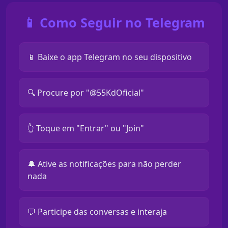
📱 Como Seguir no Telegram
📱 Baixe o app Telegram no seu dispositivo
🔍 Procure por "@55KdOficial"
👆 Toque em "Entrar" ou "Join"
🔔 Ative as notificações para não perder
nada
💬 Participe das conversas e interaja