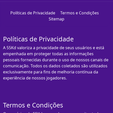
Políticas de Privacidade
Termos e Condições
Sitemap
Políticas de Privacidade
A 55Kd valoriza a privacidade de seus usuários e está
empenhada em proteger todas as informações
pessoais fornecidas durante o uso de nossos canais de
comunicação. Todos os dados coletados são utilizados
exclusivamente para fins de melhoria contínua da
experiência de nossos jogadores.
Termos e Condições