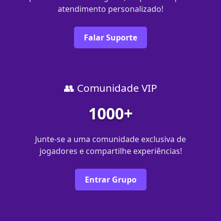
atendimento personalizado!
Falar Suporte
👥 Comunidade VIP
1000+
Junte-se a uma comunidade exclusiva de
jogadores e compartilhe experiências!
Entrar Grupo