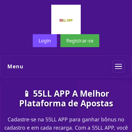
Login
Registrar-se
Menu
📱 55LL APP A Melhor
Plataforma de Apostas
Cadastre-se na 55LL APP para ganhar bônus no
cadastro e em cada recarga. Com a 55LL APP, você