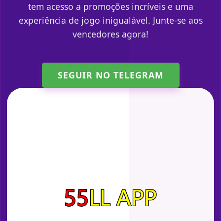
tem acesso a promoções incríveis e uma
experiência de jogo inigualável. Junte-se aos
vencedores agora!
SEGUIR NO TELEGRAM