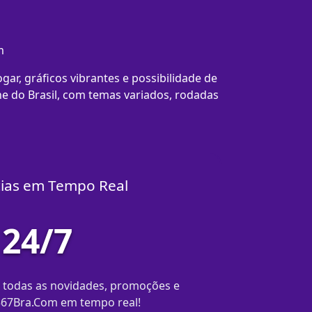
m
ar, gráficos vibrantes e possibilidade de
e do Brasil, com temas variados, rodadas
cias em Tempo Real
24/7
e todas as novidades, promoções e
567Bra.Com em tempo real!