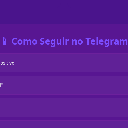
📱 Como Seguir no Telegram
ositivo
l"