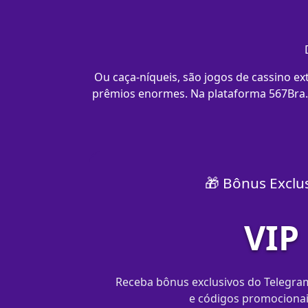
Ou caça-níqueis, são jogos de cassino ex
prêmios enormes. Na plataforma 567Bra.C
🎁 Bônus Exclu
VIP
Receba bônus exclusivos do Telegra
e códigos promocionai