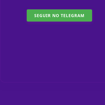
SEGUIR NO TELEGRAM