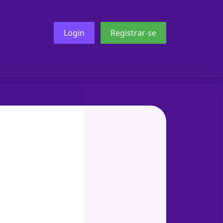
Login
Registrar-se