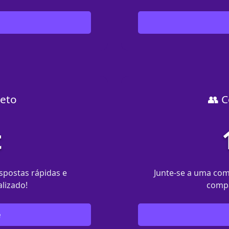
reto
👥 
t
espostas rápidas e
Junte-se a uma com
lizado!
compa
e