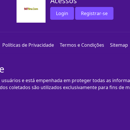
Acessos
Login
Registrar-se
Políticas de Privacidade
Termos e Condições
Sitemap
de
us usuários e está empenhada em proteger todas as informa
os coletados são utilizados exclusivamente para fins de m