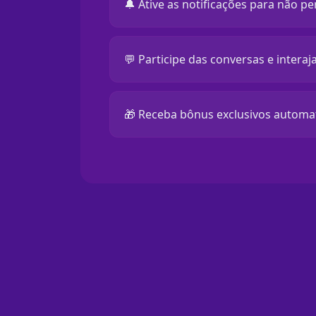
🔔 Ative as notificações para não p
💬 Participe das conversas e interaj
🎁 Receba bônus exclusivos autom