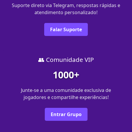
Suporte direto via Telegram, respostas rápidas e
atendimento personalizado!
Falar Suporte
👥 Comunidade VIP
1000+
Junte-se a uma comunidade exclusiva de
jogadores e compartilhe experiências!
Entrar Grupo