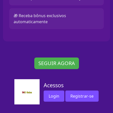
🎁 Receba bônus exclusivos
automaticamente
SEGUIR AGORA
Acessos
Login
Registrar-se