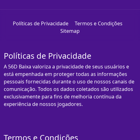
Políticas de Privacidade
Termos e Condições
Sitemap
Políticas de Privacidade
A 56D Baixa valoriza a privacidade de seus usuários e
está empenhada em proteger todas as informações
pessoais fornecidas durante o uso de nossos canais de
comunicação. Todos os dados coletados são utilizados
exclusivamente para fins de melhoria contínua da
experiência de nossos jogadores.
Termos e Condições