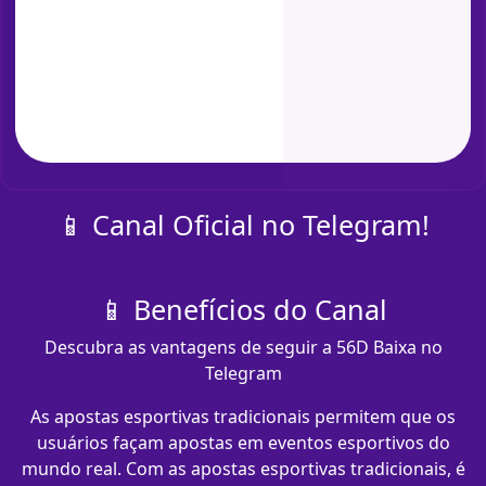
📱 Canal Oficial no Telegram!
📱 Benefícios do Canal
Descubra as vantagens de seguir a 56D Baixa no
Telegram
As apostas esportivas tradicionais permitem que os
usuários façam apostas em eventos esportivos do
mundo real. Com as apostas esportivas tradicionais, é