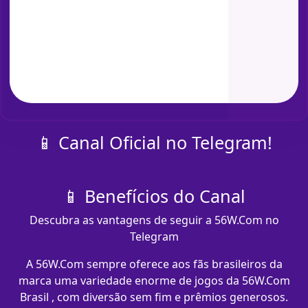
📱 Canal Oficial no Telegram!
📱 Benefícios do Canal
Descubra as vantagens de seguir a 56W.Com no
Telegram
A 56W.Com sempre oferece aos fãs brasileiros da
marca uma variedade enorme de jogos da 56W.Com
Brasil , com diversão sem fim e prêmios generosos.