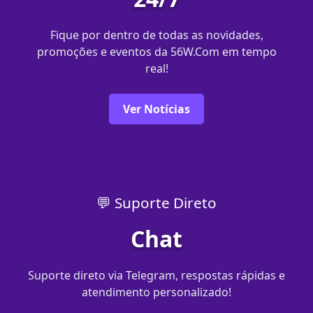
Fique por dentro de todas as novidades,
promoções e eventos da 56W.Com em tempo
real!
Ver Notícias
💬 Suporte Direto
Chat
Suporte direto via Telegram, respostas rápidas e
atendimento personalizado!