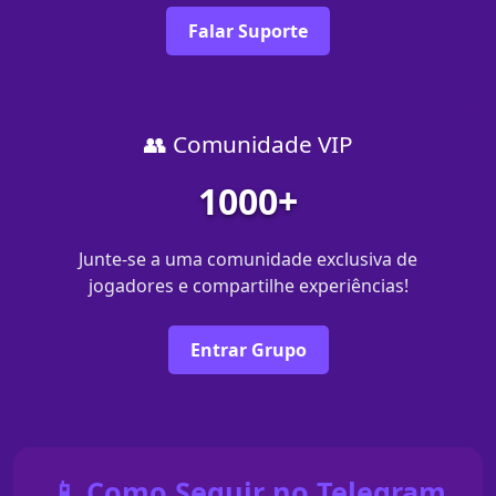
Falar Suporte
👥 Comunidade VIP
1000+
Junte-se a uma comunidade exclusiva de
jogadores e compartilhe experiências!
Entrar Grupo
📱 Como Seguir no Telegram