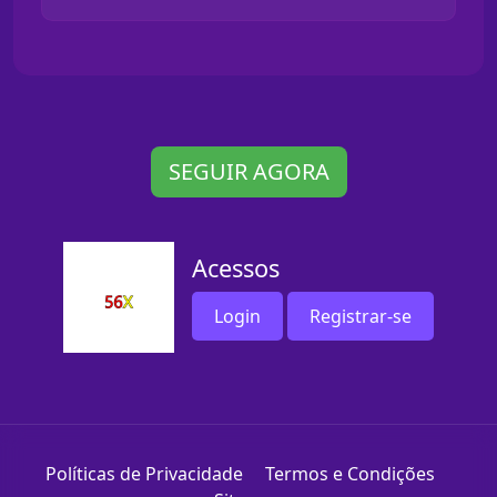
SEGUIR AGORA
Acessos
Login
Registrar-se
Políticas de Privacidade
Termos e Condições