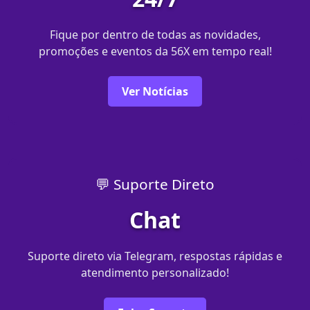
Fique por dentro de todas as novidades,
promoções e eventos da 56X em tempo real!
Ver Notícias
💬 Suporte Direto
Chat
Suporte direto via Telegram, respostas rápidas e
atendimento personalizado!