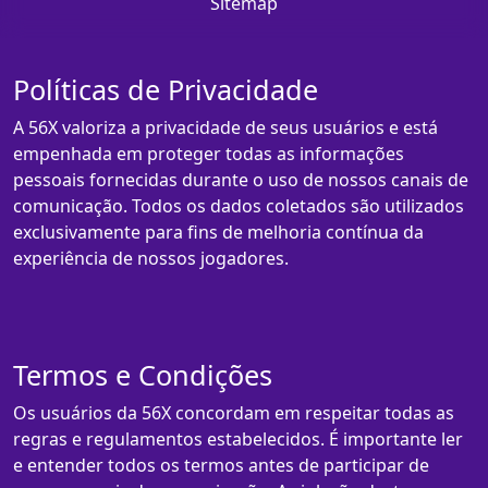
Sitemap
Políticas de Privacidade
A 56X valoriza a privacidade de seus usuários e está
empenhada em proteger todas as informações
pessoais fornecidas durante o uso de nossos canais de
comunicação. Todos os dados coletados são utilizados
exclusivamente para fins de melhoria contínua da
experiência de nossos jogadores.
Termos e Condições
Os usuários da 56X concordam em respeitar todas as
regras e regulamentos estabelecidos. É importante ler
e entender todos os termos antes de participar de