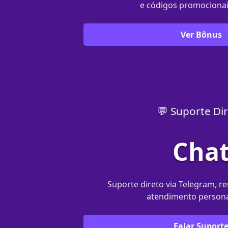
e códigos promocionai
Ver Bônus
💬 Suporte Di
Cha
Suporte direto via Telegram, r
atendimento persona
Falar Suport