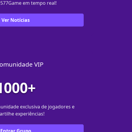
 577Game em tempo real!
Ver Notícias
Comunidade VIP
1000+
unidade exclusiva de jogadores e
rtilhe experiências!
Entrar Grupo