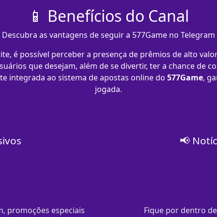
📱 Benefícios do Canal
Descubra as vantagens de seguir a 577Game no Telegram
te, é possível perceber a presença de prêmios de alto val
usuários que desejam, além de se divertir, ter a chance de c
nte integrada ao sistema de apostas online do
577Game
, g
jogada.
sivos
📢 Notí
m, promoções especiais
Fique por dentro d