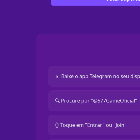
📱 Baixe o app Telegram no seu disp
🔍 Procure por "@577GameOficial"
👆 Toque em "Entrar" ou "Join"