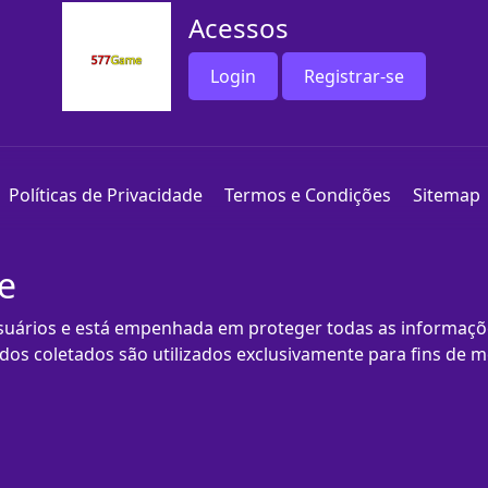
Acessos
Login
Registrar-se
Políticas de Privacidade
Termos e Condições
Sitemap
de
usuários e está empenhada em proteger todas as informaçõ
os coletados são utilizados exclusivamente para fins de m