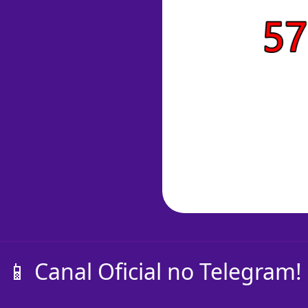
📱 Canal Oficial no Telegram!