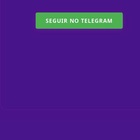
SEGUIR NO TELEGRAM