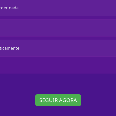
erder nada
a
aticamente
SEGUIR AGORA