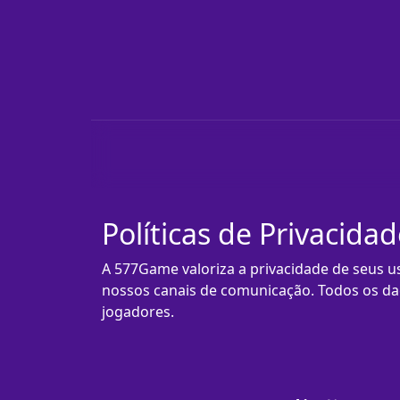
Políticas de Privacida
A 577Game valoriza a privacidade de seus 
nossos canais de comunicação. Todos os dad
jogadores.