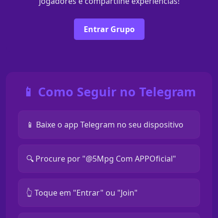
jogadores e compartilhe experiências!
Entrar Grupo
📱 Como Seguir no Telegram
📱 Baixe o app Telegram no seu dispositivo
🔍 Procure por "@5Mpg Com APPOficial"
👆 Toque em "Entrar" ou "Join"