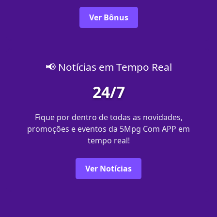
Ver Bônus
📢 Notícias em Tempo Real
24/7
Fique por dentro de todas as novidades,
promoções e eventos da 5Mpg Com APP em
tempo real!
Ver Notícias