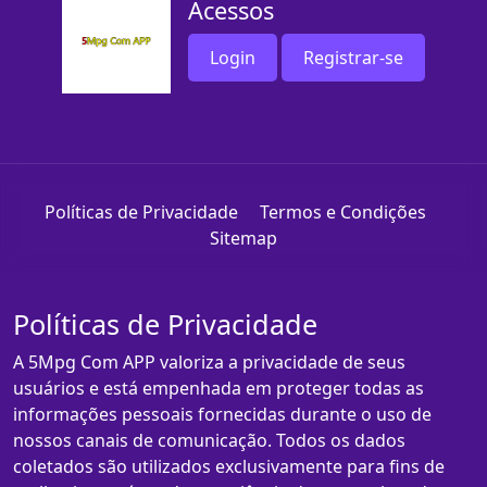
Acessos
Login
Registrar-se
Políticas de Privacidade
Termos e Condições
Sitemap
Políticas de Privacidade
A 5Mpg Com APP valoriza a privacidade de seus
usuários e está empenhada em proteger todas as
informações pessoais fornecidas durante o uso de
nossos canais de comunicação. Todos os dados
coletados são utilizados exclusivamente para fins de