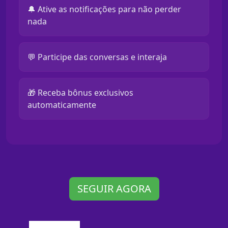
🔔 Ative as notificações para não perder
nada
💬 Participe das conversas e interaja
🎁 Receba bônus exclusivos
automaticamente
SEGUIR AGORA