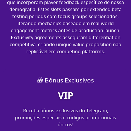
que incorporam player feedback específico de nossa
demografia. Estes slots passam por extended beta
testing periods com focus groups selecionados,
iterando mechanics baseado em real-world
engagement metrics antes de production launch.
Exclusivity agreements asseguram differentiation
competitiva, criando unique value proposition não
replicável em competing platforms.
🎁 Bônus Exclusivos
VIP
Receba bônus exclusivos do Telegram,
promoções especiais e códigos promocionais
únicos!