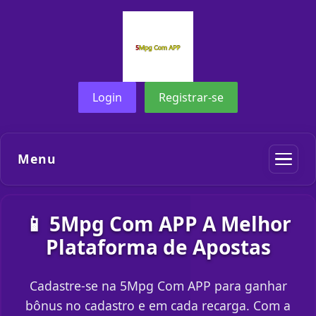
Login
Registrar-se
Menu
📱 5Mpg Com APP A Melhor
Plataforma de Apostas
Cadastre-se na 5Mpg Com APP para ganhar
bônus no cadastro e em cada recarga. Com a