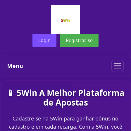
Login
Registrar-se
Menu
📱 5Win A Melhor Plataforma
de Apostas
Cadastre-se na 5Win para ganhar bônus no
cadastro e em cada recarga. Com a 5Win, você