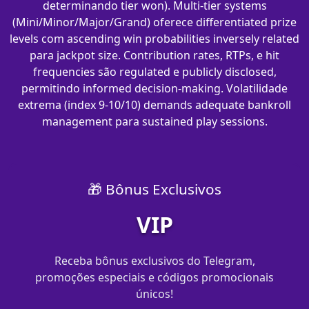
determinando tier won). Multi-tier systems
(Mini/Minor/Major/Grand) oferece differentiated prize
levels com ascending win probabilities inversely related
para jackpot size. Contribution rates, RTPs, e hit
frequencies são regulated e publicly disclosed,
permitindo informed decision-making. Volatilidade
extrema (index 9-10/10) demands adequate bankroll
management para sustained play sessions.
🎁 Bônus Exclusivos
VIP
Receba bônus exclusivos do Telegram,
promoções especiais e códigos promocionais
únicos!