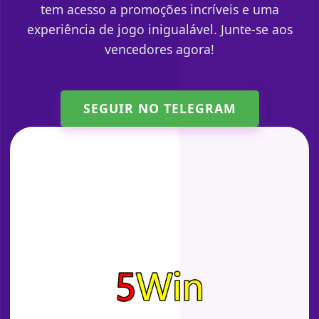
tem acesso a promoções incríveis e uma
experiência de jogo inigualável. Junte-se aos
vencedores agora!
SEGUIR NO TELEGRAM