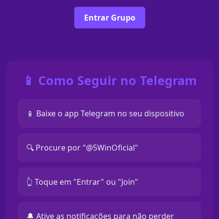
Entrar Grupo
📱 Como Seguir no Telegram
📱 Baixe o app Telegram no seu dispositivo
🔍 Procure por "@5WinOficial"
👆 Toque em "Entrar" ou "Join"
🔔 Ative as notificações para não perder