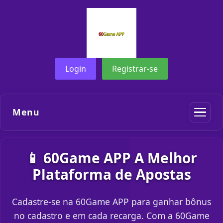
Login
Registrar-se
Menu
📱 60Game APP A Melhor
Plataforma de Apostas
Cadastre-se na 60Game APP para ganhar bônus
no cadastro e em cada recarga. Com a 60Game