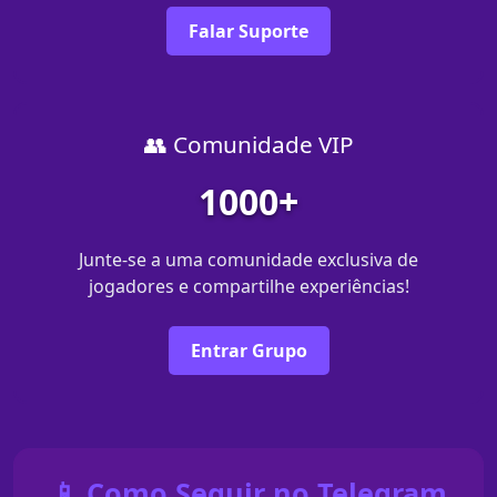
Falar Suporte
👥 Comunidade VIP
1000+
Junte-se a uma comunidade exclusiva de
jogadores e compartilhe experiências!
Entrar Grupo
📱 Como Seguir no Telegram