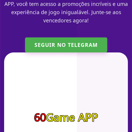
APP, você tem acesso a promoções incríveis e uma
experiência de jogo inigualável. Junte-se aos
vencedores agora!
SEGUIR NO TELEGRAM