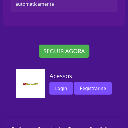
automaticamente
SEGUIR AGORA
Acessos
Login
Registrar-se