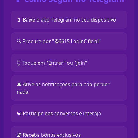
📱 Baixe o app Telegram no seu dispositivo
🔍 Procure por "@6615 LoginOficial"
👆 Toque em "Entrar" ou "Join"
🔔 Ative as notificações para não perder
nada
💬 Participe das conversas e interaja
🎁 Receba bônus exclusivos