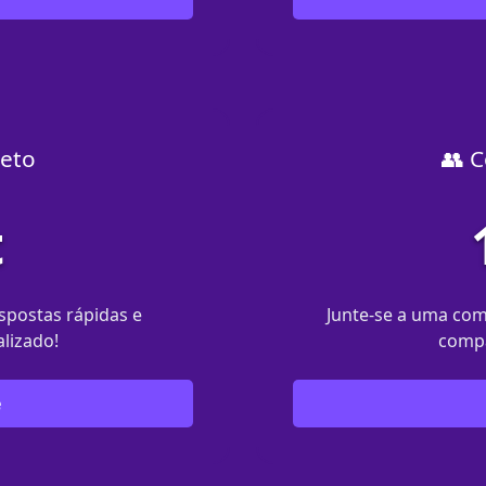
reto
👥 
t
espostas rápidas e
Junte-se a uma com
lizado!
compa
e