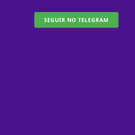
SEGUIR NO TELEGRAM