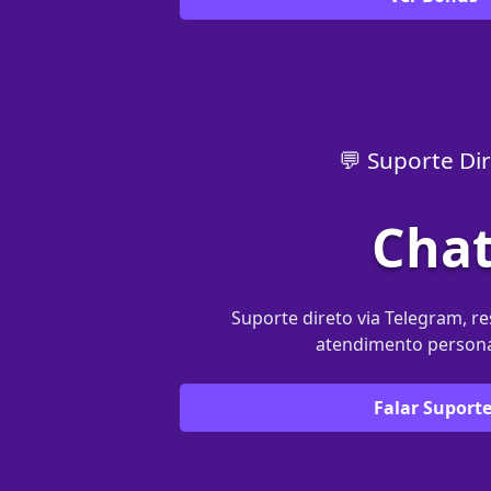
💬 Suporte Di
Cha
Suporte direto via Telegram, r
atendimento persona
Falar Suport