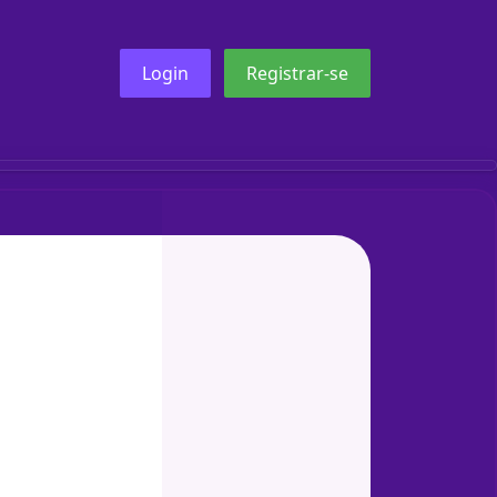
Login
Registrar-se