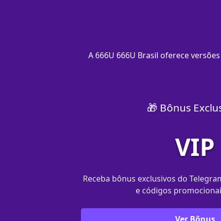
A 666U 666U Brasil oferece versões
🎁 Bônus Exclu
VIP
Receba bônus exclusivos do Telegra
e códigos promocionai
Ver Bônus