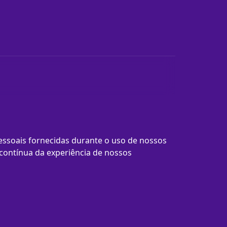
essoais fornecidas durante o uso de nossos
 contínua da experiência de nossos