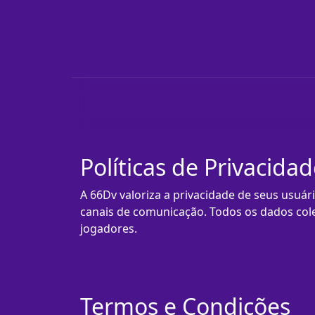
Políticas de Privacida
A 66Dv valoriza a privacidade de seus usuá
canais de comunicação. Todos os dados cole
jogadores.
Termos e Condições