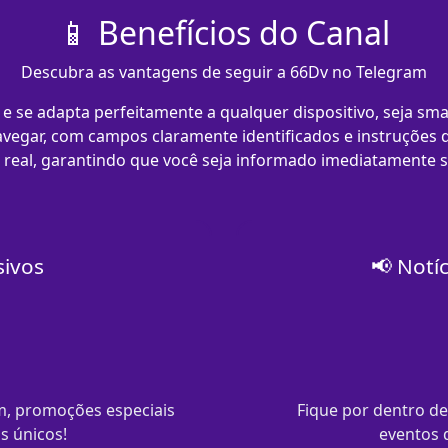
📱 Benefícios do Canal
Descubra as vantagens de seguir a 66Dv no Telegram
e se adapta perfeitamente a qualquer dispositivo, seja sm
e navegar, com campos claramente identificados e instruçõe
real, garantindo que você seja informado imediatamente s
sivos
📢 Notí
m, promoções especiais
Fique por dentro d
s únicos!
eventos 