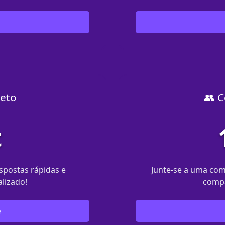
reto
👥 
t
espostas rápidas e
Junte-se a uma com
lizado!
compa
e