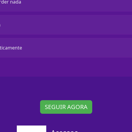
erder nada
a
aticamente
SEGUIR AGORA