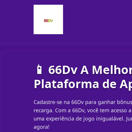
📱 66Dv A Melho
Plataforma de A
Cadastre-se na 66Dv para ganhar bônus
recarga. Com a 66Dv, você tem acesso a
uma experiência de jogo inigualável. J
agora!