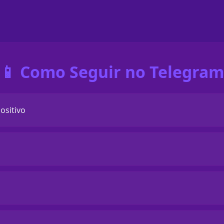
📱 Como Seguir no Telegram
ositivo