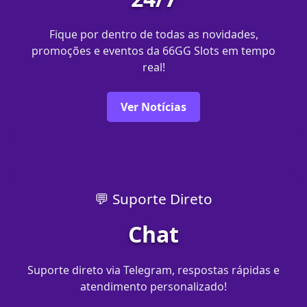
Fique por dentro de todas as novidades,
promoções e eventos da 66GG Slots em tempo
real!
Ver Notícias
💬 Suporte Direto
Chat
Suporte direto via Telegram, respostas rápidas e
atendimento personalizado!