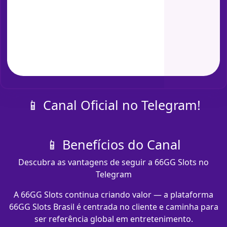
📱 Canal Oficial no Telegram!
📱 Benefícios do Canal
Descubra as vantagens de seguir a 66GG Slots no
Telegram
A 66GG Slots continua criando valor — a plataforma
66GG Slots Brasil é centrada no cliente e caminha para
ser referência global em entretenimento.