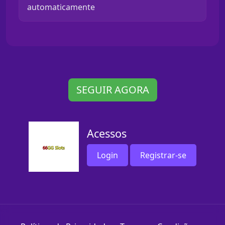
automaticamente
SEGUIR AGORA
Acessos
Login
Registrar-se