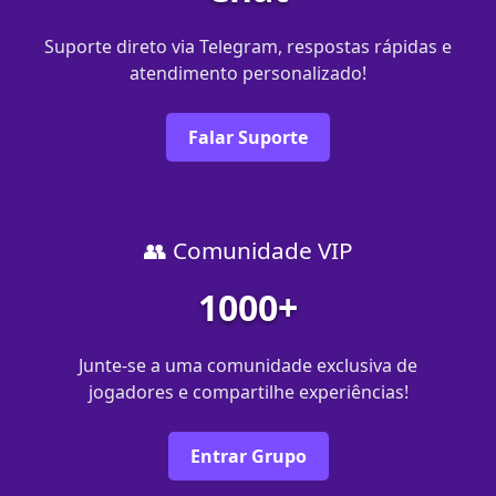
Suporte direto via Telegram, respostas rápidas e
atendimento personalizado!
Falar Suporte
👥 Comunidade VIP
1000+
Junte-se a uma comunidade exclusiva de
jogadores e compartilhe experiências!
Entrar Grupo