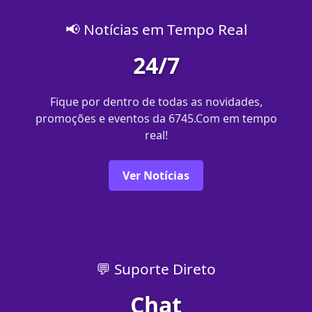
📢 Notícias em Tempo Real
24/7
Fique por dentro de todas as novidades,
promoções e eventos da 6745.Com em tempo
real!
Ver Notícias
💬 Suporte Direto
Chat