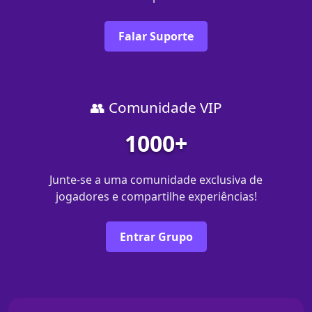
Falar Suporte
👥 Comunidade VIP
1000+
Junte-se a uma comunidade exclusiva de
jogadores e compartilhe experiências!
Entrar Grupo