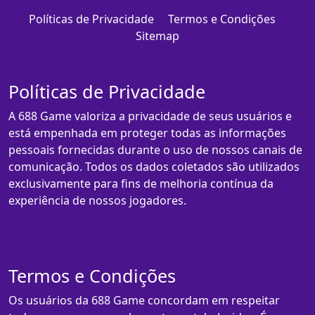
Políticas de Privacidade
Termos e Condições
Sitemap
Políticas de Privacidade
A 688 Game valoriza a privacidade de seus usuários e
está empenhada em proteger todas as informações
pessoais fornecidas durante o uso de nossos canais de
comunicação. Todos os dados coletados são utilizados
exclusivamente para fins de melhoria contínua da
experiência de nossos jogadores.
Termos e Condições
Os usuários da 688 Game concordam em respeitar