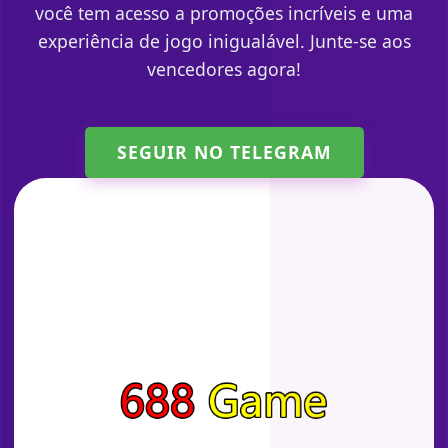
você tem acesso a promoções incríveis e uma
experiência de jogo inigualável. Junte-se aos
vencedores agora!
SEGUIR NO TELEGRAM