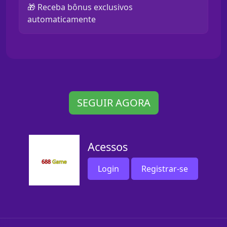
🎁 Receba bônus exclusivos
automaticamente
SEGUIR AGORA
Acessos
Login
Registrar-se