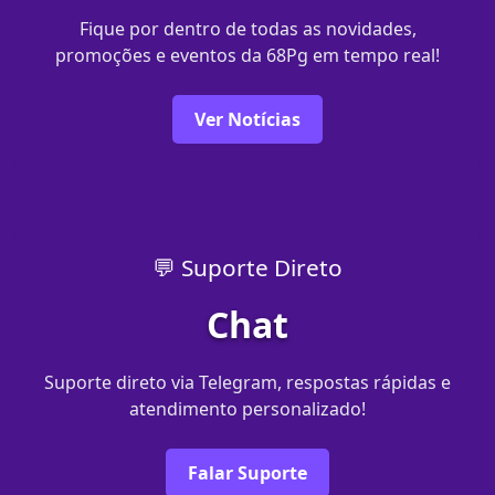
Fique por dentro de todas as novidades,
promoções e eventos da 68Pg em tempo real!
Ver Notícias
💬 Suporte Direto
Chat
Suporte direto via Telegram, respostas rápidas e
atendimento personalizado!
Falar Suporte