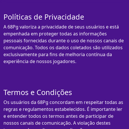
Políticas de Privacidade
A 68Pg valoriza a privacidade de seus usuários e está
empenhada em proteger todas as informações
pessoais fornecidas durante o uso de nossos canais de
comunicação. Todos os dados coletados são utilizados
exclusivamente para fins de melhoria contínua da
experiência de nossos jogadores.
Termos e Condições
Os usuários da 68Pg concordam em respeitar todas as
regras e regulamentos estabelecidos. É importante ler
e entender todos os termos antes de participar de
nossos canais de comunicação. A violação destes