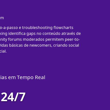
am
so-a-passo e troubleshooting flowcharts
king identifica gaps no conteúdo através de
unity forums moderados permitem peer-to-
idas básicas de newcomers, criando social
ial.
cias em Tempo Real
24/7