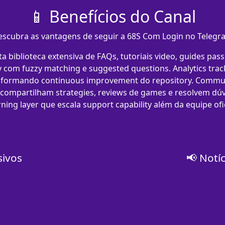
📱 Benefícios do Canal
escubra as vantagens de seguir a 68S Com Login no Telegr
a biblioteca extensiva de FAQs, tutoriais video, guides pas
y com fuzzy matching e suggested questions. Analytics trac
s, informando continuous improvement do repository. Comm
compartilham strategies, reviews de games e resolvem dúv
rning layer que escala support capability além da equipe ofic
sivos
📢 Notí