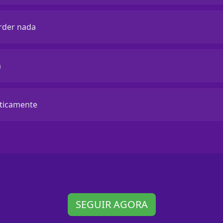
erder nada
a
aticamente
SEGUIR AGORA