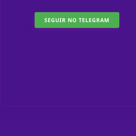
SEGUIR NO TELEGRAM