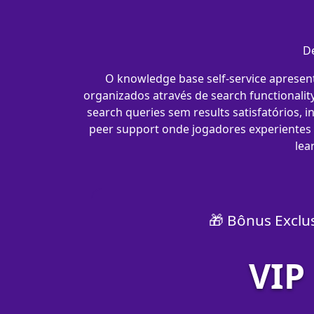
D
O knowledge base self-service apresent
organizados através de search functionalit
search queries sem results satisfatório
peer support onde jogadores experientes 
lea
🎁 Bônus Exclu
VIP