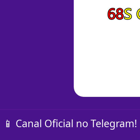
📱 Canal Oficial no Telegram!