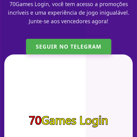
70Games Login, você tem acesso a promoções
incríveis e uma experiência de jogo inigualável.
Junte-se aos vencedores agora!
SEGUIR NO TELEGRAM