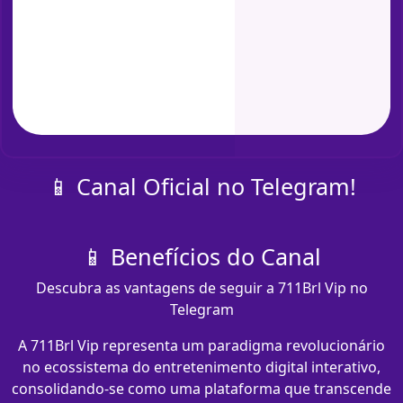
📱 Canal Oficial no Telegram!
📱 Benefícios do Canal
Descubra as vantagens de seguir a 711Brl Vip no
Telegram
A 711Brl Vip representa um paradigma revolucionário
no ecossistema do entretenimento digital interativo,
consolidando-se como uma plataforma que transcende