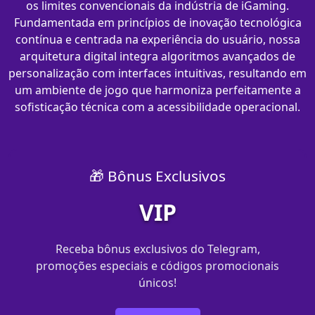
os limites convencionais da indústria de iGaming.
Fundamentada em princípios de inovação tecnológica
contínua e centrada na experiência do usuário, nossa
arquitetura digital integra algoritmos avançados de
personalização com interfaces intuitivas, resultando em
um ambiente de jogo que harmoniza perfeitamente a
sofisticação técnica com a acessibilidade operacional.
🎁 Bônus Exclusivos
VIP
Receba bônus exclusivos do Telegram,
promoções especiais e códigos promocionais
únicos!