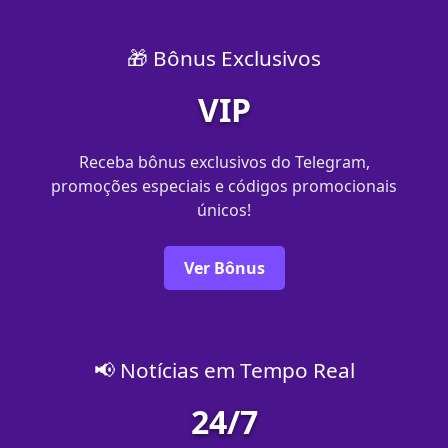
🎁 Bônus Exclusivos
VIP
Receba bônus exclusivos do Telegram,
promoções especiais e códigos promocionais
únicos!
Ver Bônus
📢 Notícias em Tempo Real
24/7