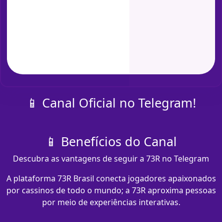
📱 Canal Oficial no Telegram!
📱 Benefícios do Canal
Descubra as vantagens de seguir a 73R no Telegram
A plataforma 73R Brasil conecta jogadores apaixonados
por cassinos de todo o mundo; a 73R aproxima pessoas
por meio de experiências interativas.