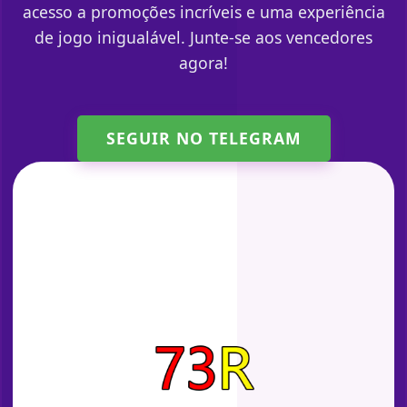
acesso a promoções incríveis e uma experiência
de jogo inigualável. Junte-se aos vencedores
agora!
SEGUIR NO TELEGRAM