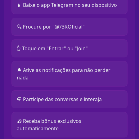
📱 Baixe o app Telegram no seu dispositivo
🔍 Procure por "@73ROficial"
👆 Toque em "Entrar" ou "Join"
🔔 Ative as notificações para não perder
nada
💬 Participe das conversas e interaja
🎁 Receba bônus exclusivos
automaticamente