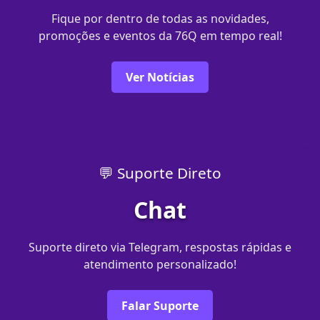
Fique por dentro de todas as novidades,
promoções e eventos da 76Q em tempo real!
Ver Notícias
💬 Suporte Direto
Chat
Suporte direto via Telegram, respostas rápidas e
atendimento personalizado!
Falar Suporte