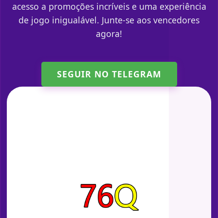
acesso a promoções incríveis e uma experiência
de jogo inigualável. Junte-se aos vencedores
agora!
SEGUIR NO TELEGRAM