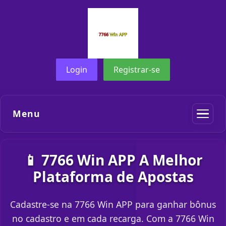
Login
Registrar-se
Menu
📱 7766 Win APP A Melhor
Plataforma de Apostas
Cadastre-se na 7766 Win APP para ganhar bônus
no cadastro e em cada recarga. Com a 7766 Win