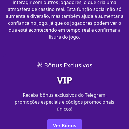
interagir com outros jogadores, o que cria uma
atmosfera de cassino real. Esta função social não só
aumenta a diversão, mas também ajuda a aumentar a
confiança no jogo, já que os jogadores podem ver o
que está acontecendo em tempo real e confirmar a
lisura do jogo.
🎁 Bônus Exclusivos
VIP
Receba bônus exclusivos do Telegram,
promoções especiais e códigos promocionais
únicos!
Ver Bônus