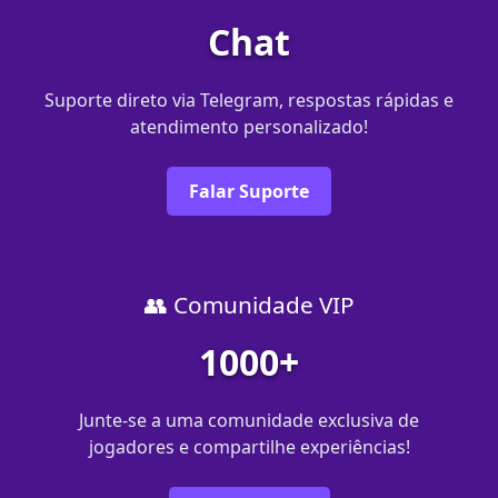
Chat
Suporte direto via Telegram, respostas rápidas e
atendimento personalizado!
Falar Suporte
👥 Comunidade VIP
1000+
Junte-se a uma comunidade exclusiva de
jogadores e compartilhe experiências!