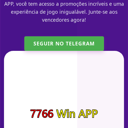
APP, você tem acesso a promoções incríveis e uma
experiência de jogo inigualável. Junte-se aos
vencedores agora!
SEGUIR NO TELEGRAM