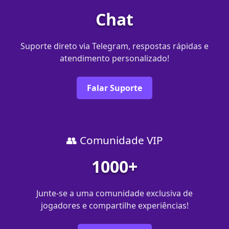
Chat
Suporte direto via Telegram, respostas rápidas e
atendimento personalizado!
Falar Suporte
👥 Comunidade VIP
1000+
Junte-se a uma comunidade exclusiva de
jogadores e compartilhe experiências!