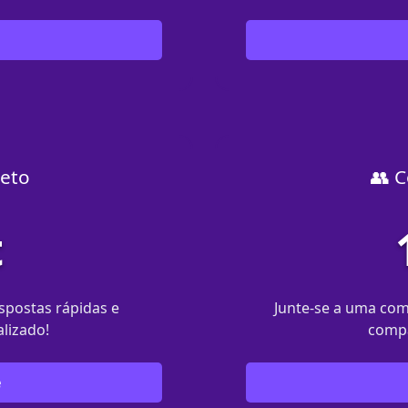
reto
👥 
t
espostas rápidas e
Junte-se a uma com
lizado!
compa
e