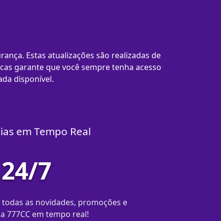
ança. Estas atualizações são realizadas de
icas garante que você sempre tenha acesso
ada disponível.
cias em Tempo Real
24/7
e todas as novidades, promoções e
a 777CC em tempo real!