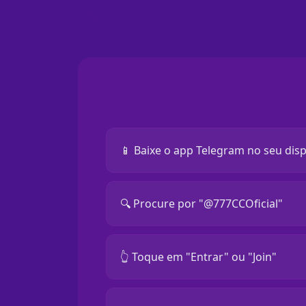
📱 Baixe o app Telegram no seu disp
🔍 Procure por "@777CCOficial"
👆 Toque em "Entrar" ou "Join"