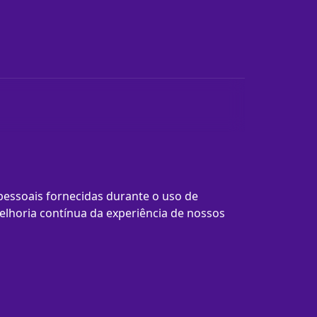
pessoais fornecidas durante o uso de
elhoria contínua da experiência de nossos