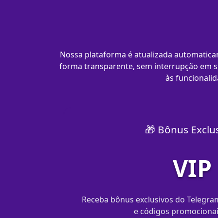
Nossa plataforma é atualizada automaticam
forma transparente, sem interrupção em s
às funcionalid
🎁 Bônus Exclu
VIP
Receba bônus exclusivos do Telegra
e códigos promocionai