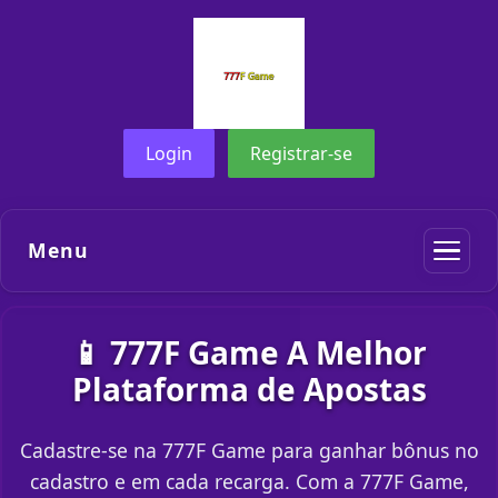
Login
Registrar-se
Menu
📱 777F Game A Melhor
Plataforma de Apostas
Cadastre-se na 777F Game para ganhar bônus no
cadastro e em cada recarga. Com a 777F Game,