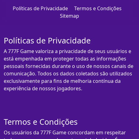
Políticas de Privacidade
Termos e Condições
Sitemap
Políticas de Privacidade
A 777F Game valoriza a privacidade de seus usuários e
está empenhada em proteger todas as informações
pessoais fornecidas durante o uso de nossos canais de
comunicação. Todos os dados coletados são utilizados
exclusivamente para fins de melhoria contínua da
experiência de nossos jogadores.
Termos e Condições
Os usuários da 777F Game concordam em respeitar