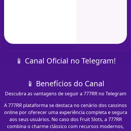
📱 Canal Oficial no Telegram!
📱 Benefícios do Canal
Descubra as vantagens de seguir a 777RR no Telegram
A 777RR plataforma se destaca no cenário dos cassinos
online por oferecer uma experiência completa e segura
aos seus usuários. No caso dos Fruit Slots, a 777RR
combina o charme clássico com recursos modernos,