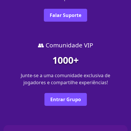
Falar Suporte
👥 Comunidade VIP
1000+
Junte-se a uma comunidade exclusiva de
jogadores e compartilhe experiências!
Entrar Grupo