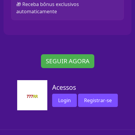
🎁 Receba bônus exclusivos
automaticamente
SEGUIR AGORA
Acessos
Login
Registrar-se