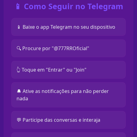
📱 Como Seguir no Telegram
📱 Baixe o app Telegram no seu dispositivo
🔍 Procure por "@777RROficial"
👆 Toque em "Entrar" ou "Join"
🔔 Ative as notificações para não perder
nada
💬 Participe das conversas e interaja