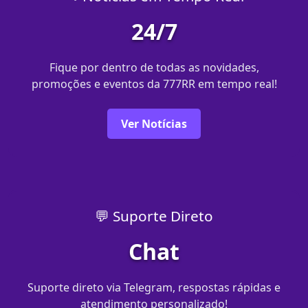
24/7
Fique por dentro de todas as novidades,
promoções e eventos da 777RR em tempo real!
Ver Notícias
💬 Suporte Direto
Chat
Suporte direto via Telegram, respostas rápidas e
atendimento personalizado!