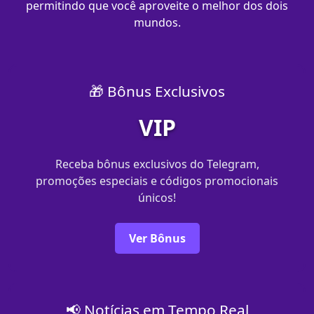
permitindo que você aproveite o melhor dos dois
mundos.
🎁 Bônus Exclusivos
VIP
Receba bônus exclusivos do Telegram,
promoções especiais e códigos promocionais
únicos!
Ver Bônus
📢 Notícias em Tempo Real