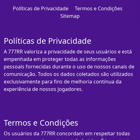
Políticas de Privacidade
Termos e Condições
Sitemap
Políticas de Privacidade
A 777RR valoriza a privacidade de seus usuários e está
empenhada em proteger todas as informações
pessoais fornecidas durante o uso de nossos canais de
comunicação. Todos os dados coletados são utilizados
exclusivamente para fins de melhoria contínua da
experiência de nossos jogadores.
Termos e Condições
Os usuários da 777RR concordam em respeitar todas