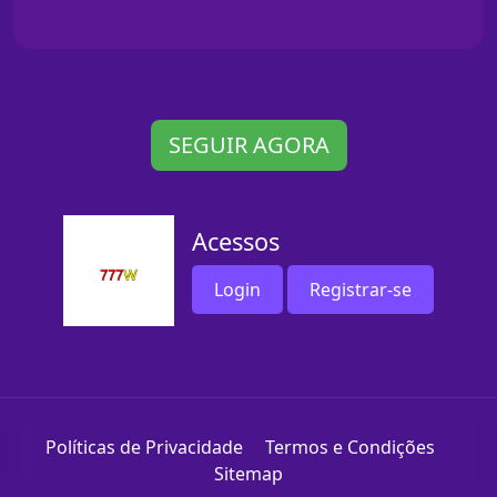
SEGUIR AGORA
Acessos
Login
Registrar-se
Políticas de Privacidade
Termos e Condições
Sitemap