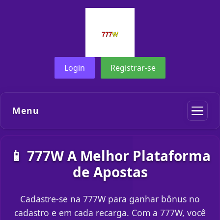
Login
Registrar-se
Menu
📱 777W A Melhor Plataforma
de Apostas
Cadastre-se na 777W para ganhar bônus no
cadastro e em cada recarga. Com a 777W, você