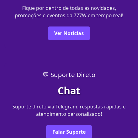
Fique por dentro de todas as novidades,
promoções e eventos da 777W em tempo real!
Ver Notícias
💬 Suporte Direto
Chat
Suporte direto via Telegram, respostas rápidas e
atendimento personalizado!
Falar Suporte