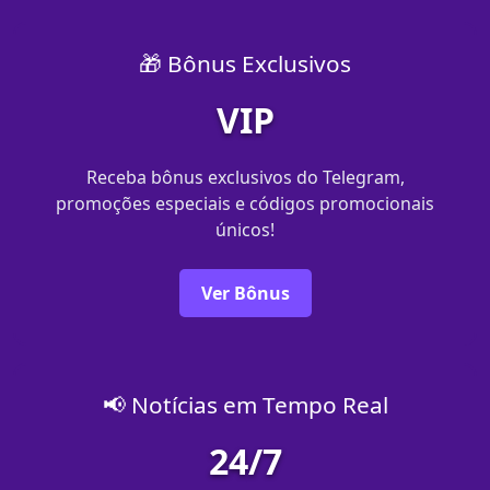
🎁 Bônus Exclusivos
VIP
Receba bônus exclusivos do Telegram,
promoções especiais e códigos promocionais
únicos!
Ver Bônus
📢 Notícias em Tempo Real
24/7