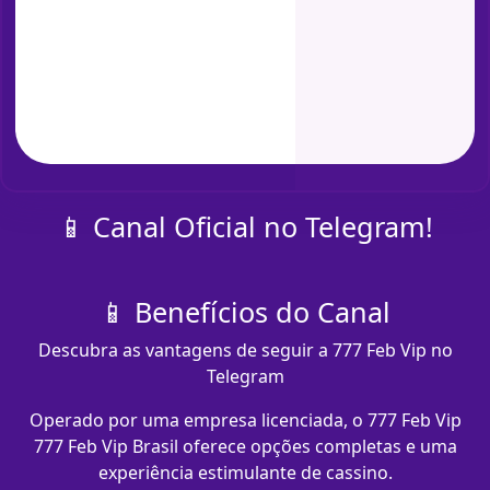
📱 Canal Oficial no Telegram!
📱 Benefícios do Canal
Descubra as vantagens de seguir a 777 Feb Vip no
Telegram
Operado por uma empresa licenciada, o 777 Feb Vip
777 Feb Vip Brasil oferece opções completas e uma
experiência estimulante de cassino.