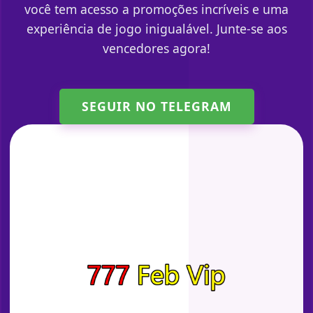
você tem acesso a promoções incríveis e uma
experiência de jogo inigualável. Junte-se aos
vencedores agora!
SEGUIR NO TELEGRAM