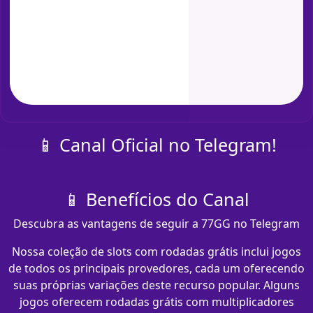
📱 Canal Oficial no Telegram!
📱 Benefícios do Canal
Descubra as vantagens de seguir a 77GG no Telegram
Nossa coleção de slots com rodadas grátis inclui jogos
de todos os principais provedores, cada um oferecendo
suas próprias variações deste recurso popular. Alguns
jogos oferecem rodadas grátis com multiplicadores