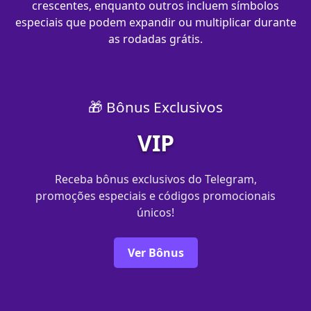
crescentes, enquanto outros incluem símbolos
especiais que podem expandir ou multiplicar durante
as rodadas grátis.
🎁 Bônus Exclusivos
VIP
Receba bônus exclusivos do Telegram,
promoções especiais e códigos promocionais
únicos!
Ver Bônus