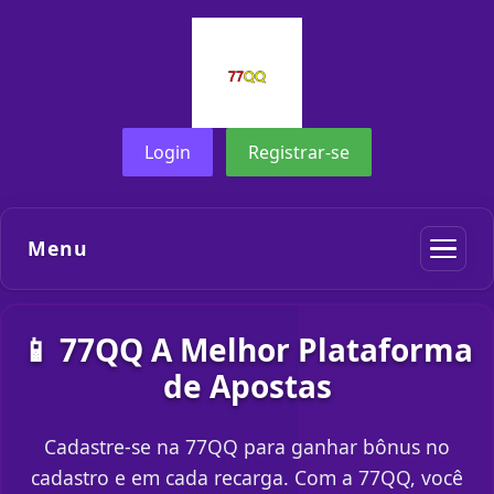
Login
Registrar-se
Menu
📱 77QQ A Melhor Plataforma
de Apostas
Cadastre-se na 77QQ para ganhar bônus no
cadastro e em cada recarga. Com a 77QQ, você