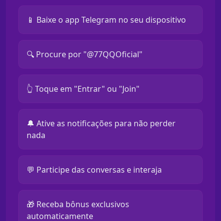
📱 Baixe o app Telegram no seu dispositivo
🔍 Procure por "@77QQOficial"
👆 Toque em "Entrar" ou "Join"
🔔 Ative as notificações para não perder
nada
💬 Participe das conversas e interaja
🎁 Receba bônus exclusivos
automaticamente