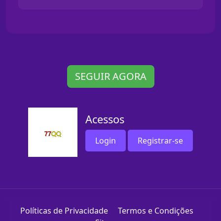
SEGUIR AGORA
Acessos
Login
Registrar-se
Políticas de Privacidade
Termos e Condições