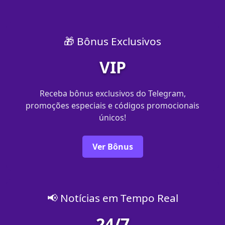
🎁 Bônus Exclusivos
VIP
Receba bônus exclusivos do Telegram,
promoções especiais e códigos promocionais
únicos!
Ver Bônus
📢 Notícias em Tempo Real
24/7