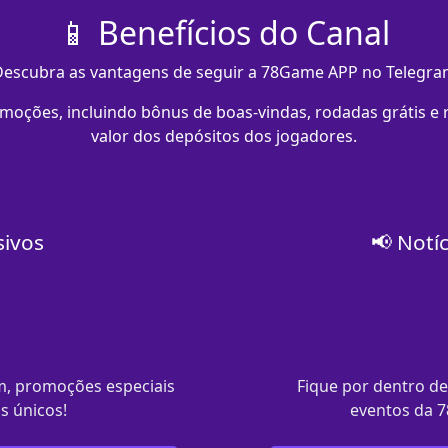
📱 Benefícios do Canal
escubra as vantagens de seguir a 78Game APP no Telegr
moções, incluindo bônus de boas-vindas, rodadas grátis e
valor dos depósitos dos jogadores.
sivos
📢 Notí
m, promoções especiais
Fique por dentro d
s únicos!
eventos da 