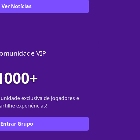
Ver Notícias
Comunidade VIP
1000+
unidade exclusiva de jogadores e
rtilhe experiências!
Entrar Grupo