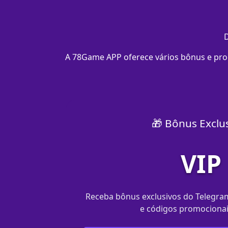
D
A 78Game APP oferece vários bônus e pro
🎁 Bônus Exclu
VIP
Receba bônus exclusivos do Telegra
e códigos promocionai