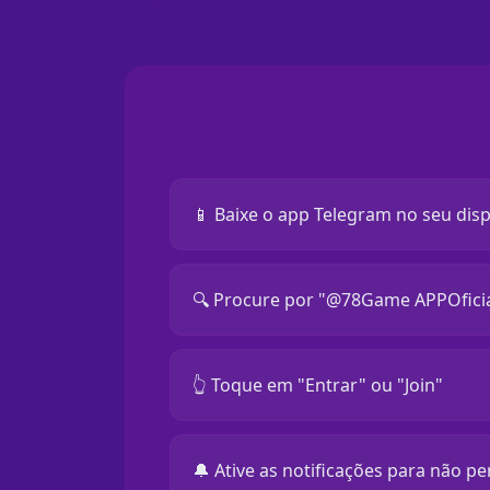
📱 Baixe o app Telegram no seu disp
🔍 Procure por "@78Game APPOficia
👆 Toque em "Entrar" ou "Join"
🔔 Ative as notificações para não p