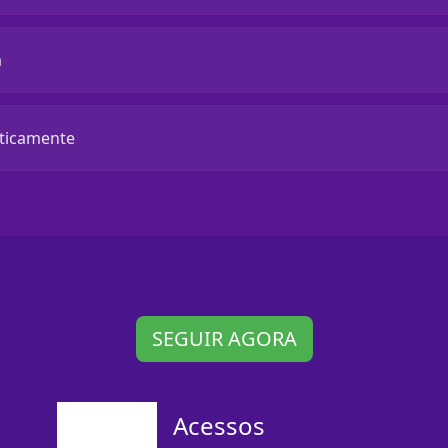
a
aticamente
SEGUIR AGORA
Acessos