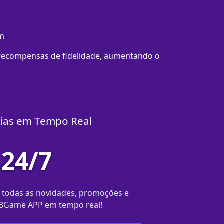
am
 recompensas de fidelidade, aumentando o
cias em Tempo Real
24/7
e todas as novidades, promoções e
78Game APP em tempo real!