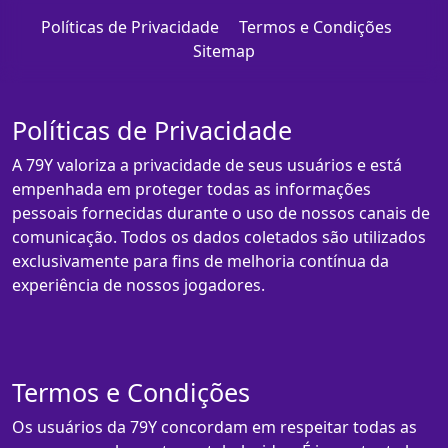
Políticas de Privacidade
Termos e Condições
Sitemap
Políticas de Privacidade
A 79Y valoriza a privacidade de seus usuários e está
empenhada em proteger todas as informações
pessoais fornecidas durante o uso de nossos canais de
comunicação. Todos os dados coletados são utilizados
exclusivamente para fins de melhoria contínua da
experiência de nossos jogadores.
Termos e Condições
Os usuários da 79Y concordam em respeitar todas as