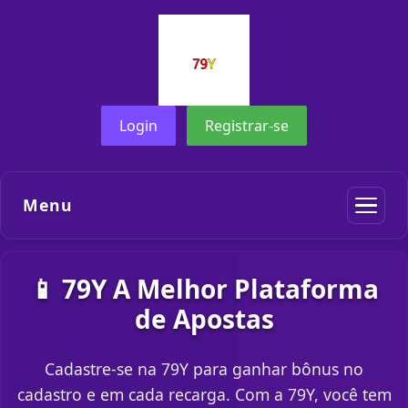
Login
Registrar-se
Menu
📱 79Y A Melhor Plataforma
de Apostas
Cadastre-se na 79Y para ganhar bônus no
cadastro e em cada recarga. Com a 79Y, você tem