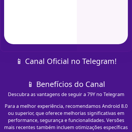
📱 Canal Oficial no Telegram!
📱 Benefícios do Canal
Descubra as vantagens de seguir a 79Y no Telegram
Para a melhor experiência, recomendamos Android 8.0
ou superior, que oferece melhorias significativas em
performance, segurança e funcionalidades. Versões
mais recentes também incluem otimizações específicas