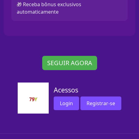
🎁 Receba bônus exclusivos
automaticamente
SEGUIR AGORA
Acessos
Login
Registrar-se