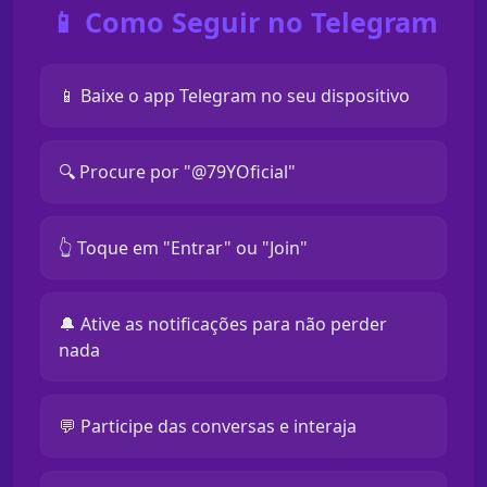
📱 Como Seguir no Telegram
📱 Baixe o app Telegram no seu dispositivo
🔍 Procure por "@79YOficial"
👆 Toque em "Entrar" ou "Join"
🔔 Ative as notificações para não perder
nada
💬 Participe das conversas e interaja