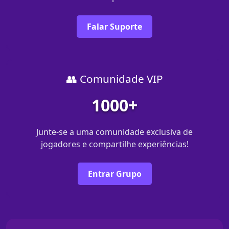
Falar Suporte
👥 Comunidade VIP
1000+
Junte-se a uma comunidade exclusiva de
jogadores e compartilhe experiências!
Entrar Grupo