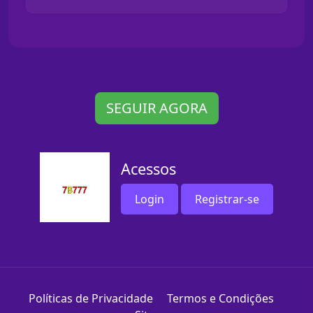
SEGUIR AGORA
Acessos
Login
Registrar-se
Políticas de Privacidade
Termos e Condições