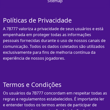
Sitemap
Políticas de Privacidade
A 7B777 valoriza a privacidade de seus usuários e está
empenhada em proteger todas as informações
pessoais fornecidas durante o uso de nossos canais de
comunicação. Todos os dados coletados são utilizados
exclusivamente para fins de melhoria contínua da
experiência de nossos jogadores.
Termos e Condições
Os usuários da 7B777 concordam em respeitar todas as
regras e regulamentos estabelecidos. É importante ler
e entender todos os termos antes de participar de