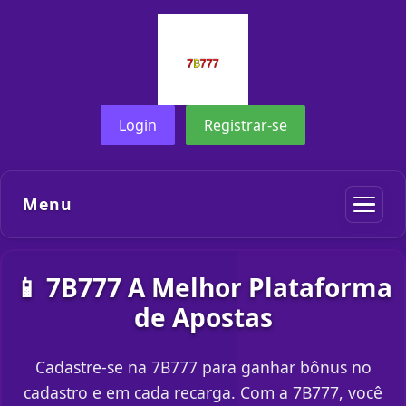
Login
Registrar-se
Menu
📱 7B777 A Melhor Plataforma
de Apostas
Cadastre-se na 7B777 para ganhar bônus no
cadastro e em cada recarga. Com a 7B777, você