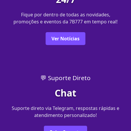
Fique por dentro de todas as novidades,
promoções e eventos da 7B777 em tempo real!
Ver Notícias
💬 Suporte Direto
Chat
Suporte direto via Telegram, respostas rápidas e
atendimento personalizado!