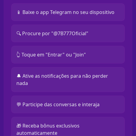
📱 Baixe o app Telegram no seu dispositivo
🔍 Procure por "@7B777Oficial"
👆 Toque em "Entrar" ou "Join"
🔔 Ative as notificações para não perder
nada
💬 Participe das conversas e interaja
🎁 Receba bônus exclusivos
automaticamente